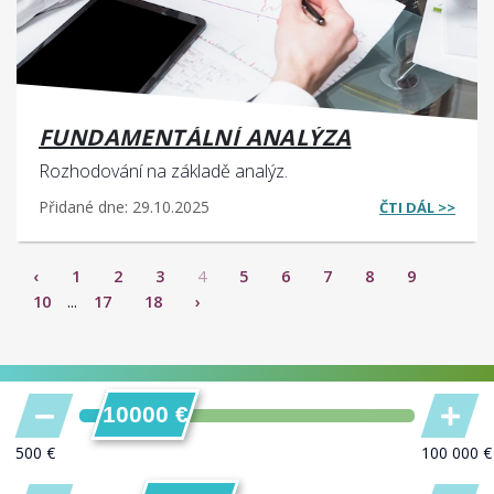
FUNDAMENTÁLNÍ ANALÝZA
Rozhodování na základě analýz.
Přidané dne: 29.10.2025
ČTI DÁL >>
‹
1
2
3
4
5
6
7
8
9
10
...
17
18
›
10000 €