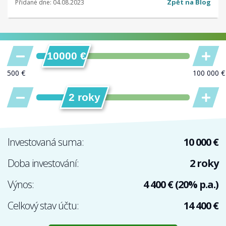
Zpět na Blog
Přidané dne: 04.08.2023
10000 €
2 roky
Investovaná suma:
10 000 €
Doba investování:
2 roky
Výnos:
4 400 € (20% p.a.)
Celkový stav účtu:
14 400 €