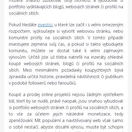
můžete snadno zužitkovat svoji tvořivost a vybudovat si
portfolio vydělávajících blogů, webových stránek či profilů na
sociálních sítích.
Pokud hledáte
investici
, u které lze začít i s velmi omezeným
rozpočtem, vyzkoušejte si vytvořit webovou stránku, nebo
komunitní profily na sociálních sítích. V tomto případě
investujete zejména svůj čas, a pokud si takto vybudujete
komunitu, můžete se dostat také k velmi zajímavým
výnosům. Určitě jste už třeba natrefili na inzeráty ohledně
koupě webových stránek, blogů či profilů na sociálních
sítích. Mezi minimálními požadavky koupychtivých bývá
zpravidla určitá historie, pravidelná návštěvnost či publikum
v podobě followerů nebo fanoušků.
Koupě a prodej online projektů nejsou žádným výstřelkem
lidí, kteří by se nudili, právě naopak, jsou snahou vybudovat
si portfolio webových stránek či profilů na sociálních sítích, a
to vše za účelem jejich následné monetizace, tedy
zpeněžování. Mít populární a navštěvovaný web však samo
o sobě nestačí, abyste dosáhli výnosu, musíte být schopni