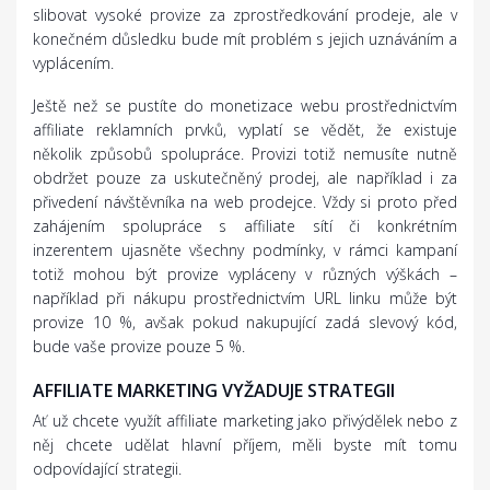
slibovat vysoké provize za zprostředkování prodeje, ale v
konečném důsledku bude mít problém s jejich uznáváním a
vyplácením.
Ještě než se pustíte do monetizace webu prostřednictvím
affiliate reklamních prvků, vyplatí se vědět, že existuje
několik způsobů spolupráce. Provizi totiž nemusíte nutně
obdržet pouze za uskutečněný prodej, ale například i za
přivedení návštěvníka na web prodejce. Vždy si proto před
zahájením spolupráce s affiliate sítí či konkrétním
inzerentem ujasněte všechny podmínky, v rámci kampaní
totiž mohou být provize vypláceny v různých výškách –
například při nákupu prostřednictvím URL linku může být
provize 10 %, avšak pokud nakupující zadá slevový kód,
bude vaše provize pouze 5 %.
AFFILIATE MARKETING VYŽADUJE STRATEGII
Ať už chcete využít affiliate marketing jako přivýdělek nebo z
něj chcete udělat hlavní příjem, měli byste mít tomu
odpovídající strategii.