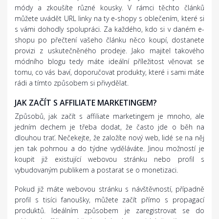
módy a zkoušíte různé kousky. V rámci těchto článků
můžete uvádět URL linky na ty e-shopy s oblečením, které si
s vámi dohodly spolupráci. Za každého, kdo si v daném e-
shopu po přečtení vašeho článku něco koupí, dostanete
provizi z uskutečněného prodeje. Jako majitel takového
módního blogu tedy máte ideální příležitost věnovat se
tomu, co vás baví, doporučovat produkty, které i sami máte
rádi a tímto způsobem si přivydělat.
JAK ZAČÍT S AFFILIATE MARKETINGEM?
Způsobů, jak začít s affiliate marketingem je mnoho, ale
jedním dechem je třeba dodat, že často jde o běh na
dlouhou trať. Nečekejte, že založíte nový web, lidé se na něj
jen tak pohrnou a do týdne vyděláváte. Jinou možností je
koupit již existující webovou stránku nebo profil s
vybudovaným publikem a postarat se o monetizaci.
Pokud již máte webovou stránku s návštěvností, případně
profil s tisíci fanoušky, můžete začít přímo s propagací
produktů. Ideálním způsobem je zaregistrovat se do