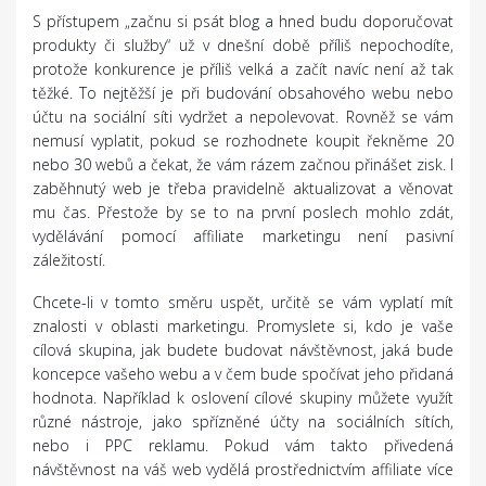
S přístupem „začnu si psát blog a hned budu doporučovat
produkty či služby“ už v dnešní době příliš nepochodíte,
protože konkurence je příliš velká a začít navíc není až tak
těžké. To nejtěžší je při budování obsahového webu nebo
účtu na sociální síti vydržet a nepolevovat. Rovněž se vám
nemusí vyplatit, pokud se rozhodnete koupit řekněme 20
nebo 30 webů a čekat, že vám rázem začnou přinášet zisk. I
zaběhnutý web je třeba pravidelně aktualizovat a věnovat
mu čas. Přestože by se to na první poslech mohlo zdát,
vydělávání pomocí affiliate marketingu není pasivní
záležitostí.
Chcete-li v tomto směru uspět, určitě se vám vyplatí mít
znalosti v oblasti marketingu. Promyslete si, kdo je vaše
cílová skupina, jak budete budovat návštěvnost, jaká bude
koncepce vašeho webu a v čem bude spočívat jeho přidaná
hodnota. Například k oslovení cílové skupiny můžete využít
různé nástroje, jako spřízněné účty na sociálních sítích,
nebo i PPC reklamu. Pokud vám takto přivedená
návštěvnost na váš web vydělá prostřednictvím affiliate více