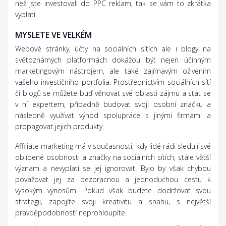
než jste investovali do PPC reklam, tak se vám to zkrátka
vyplatí.
MYSLETE VE VELKÉM
Webové stránky, účty na sociálních sítích ale i blogy na
světoznámých platformách dokážou být nejen účinným
marketingovým nástrojem, ale také zajímavým oživením
vašeho investičního portfolia. Prostřednictvím sociálních sítí
či blogů se můžete buď věnovat své oblasti zájmu a stát se
v ní expertem, případně budovat svoji osobní značku a
následně využívat výhod spolupráce s jinými firmami a
propagovat jejich produkty.
Affiliate marketing má v současnosti, kdy lidé rádi sledují své
oblíbené osobnosti a značky na sociálních sítích, stále větší
význam a nevyplatí se jej ignorovat. Bylo by však chybou
považovat jej za bezpracnou a jednoduchou cestu k
vysokým výnosům. Pokud však budete dodržovat svou
strategii, zapojíte svoji kreativitu a snahu, s největší
pravděpodobností neprohloupíte.