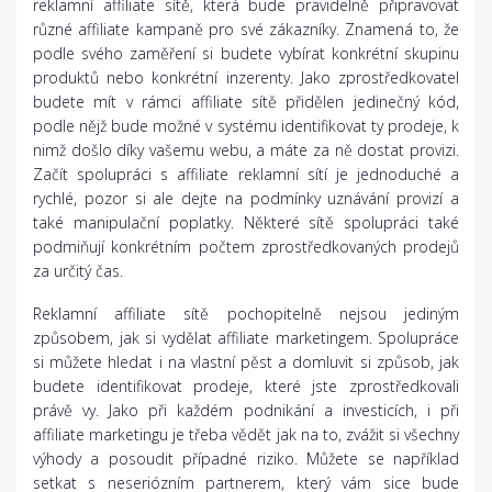
reklamní affiliate sítě, která bude pravidelně připravovat
různé affiliate kampaně pro své zákazníky. Znamená to, že
podle svého zaměření si budete vybírat konkrétní skupinu
produktů nebo konkrétní inzerenty. Jako zprostředkovatel
budete mít v rámci affiliate sítě přidělen jedinečný kód,
podle nějž bude možné v systému identifikovat ty prodeje, k
nimž došlo díky vašemu webu, a máte za ně dostat provizi.
Začít spolupráci s affiliate reklamní sítí je jednoduché a
rychlé, pozor si ale dejte na podmínky uznávání provizí a
také manipulační poplatky. Některé sítě spolupráci také
podmiňují konkrétním počtem zprostředkovaných prodejů
za určitý čas.
Reklamní affiliate sítě pochopitelně nejsou jediným
způsobem, jak si vydělat affiliate marketingem. Spolupráce
si můžete hledat i na vlastní pěst a domluvit si způsob, jak
budete identifikovat prodeje, které jste zprostředkovali
právě vy. Jako při každém podnikání a investicích, i při
affiliate marketingu je třeba vědět jak na to, zvážit si všechny
výhody a posoudit případné riziko. Můžete se například
setkat s neseriózním partnerem, který vám sice bude